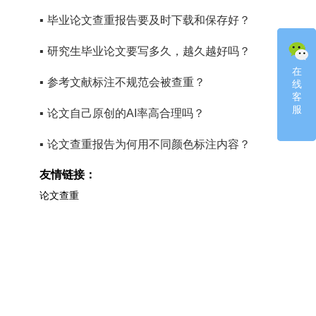
▪
毕业论文查重报告要及时下载和保存好？
▪
研究生毕业论文要写多久，越久越好吗？
在
在
▪
参考文献标注不规范会被查重？
线
线
客
客
服
服
▪
论文自己原创的AI率高合理吗？
▪
论文查重报告为何用不同颜色标注内容？
友情链接：
论文查重