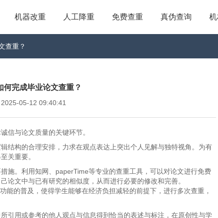
机器改重
人工降重
免费查重
真伪查询
机
论文查重？
me_如何完成毕业论文查重？
5-05-12 09:40:41
术诚信与论文质量的关键环节。
逻辑结构的合理安排，力求在观点表达上突出个人见解与独特视角。为有
得至关重要。
施。利用知网、paperTime等专业的查重工具，可以对论文进行免费
自己论文中与已有研究的相似度，从而进行必要的修改和完善。
费检测功能的普及，使得学生能够在经济负担减轻的前提下，进行多次查重，
中所引用或参考的他人观点与信息得到恰当的表述与标注，在原创性与学