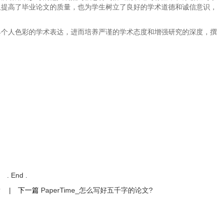
仅提高了毕业论文的质量，也为学生树立了良好的学术道德和诚信意识，
具个人色彩的学术表达，进而培养严谨的学术态度和增强研究的深度，撰
. End .
？
|
下一篇
PaperTime_怎么写好五千字的论文?