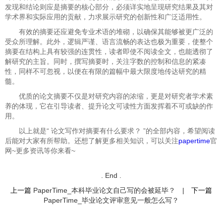
发现和结论则应是摘要的核心部分，必须详实地呈现研究结果及其对
学术界和实际应用的贡献，力求展示研究的创新性和广泛适用性。
有效的摘要还应避免专业术语的堆砌，以确保其能够被更广泛的
受众所理解。此外，逻辑严谨、语言流畅的表达也极为重要，使整个
摘要在结构上具有较强的连贯性，读者即使不阅读全文，也能透彻了
解研究的主旨。同时，撰写摘要时，关注字数的控制和信息的紧凑
性，同样不可忽视，以便在有限的篇幅中最大限度地传达研究的精
髓。
优质的论文摘要不仅是对研究内容的浓缩，更是对研究者学术素
养的体现，它在引导读者、提升论文可读性方面发挥着不可或缺的作
用。
以上就是“
论文写作对摘要有什么要求？ ”的全部内容，希望阅读
后能对大家有所帮助。还想了解更多相关知识，可以关注
papertime
官
网~更多资讯等你来看~
. End .
上一篇
PaperTime_本科毕业论文自己写的会被延毕？
|
下一篇
PaperTime_毕业论文评审意见一般怎么写？