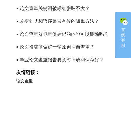
▪
论文查重关键词被标红影响不大？
▪
改变句式和语序是最有效的降重方法？
在
在
▪
论文查重疑似重复标记的内容可以删除吗？
线
线
客
客
服
服
▪
论文投稿前做好一轮原创性自查重？
▪
毕业论文查重报告要及时下载和保存好？
友情链接：
论文查重