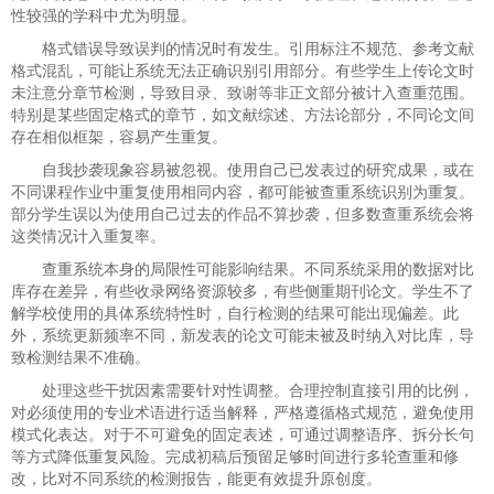
性较强的学科中尤为明显。
格式错误导致误判的情况时有发生。引用标注不规范、参考文献
格式混乱，可能让系统无法正确识别引用部分。有些学生上传论文时
未注意分章节检测，导致目录、致谢等非正文部分被计入查重范围。
特别是某些固定格式的章节，如文献综述、方法论部分，不同论文间
存在相似框架，容易产生重复。
自我抄袭现象容易被忽视。使用自己已发表过的研究成果，或在
不同课程作业中重复使用相同内容，都可能被查重系统识别为重复。
部分学生误以为使用自己过去的作品不算抄袭，但多数查重系统会将
这类情况计入重复率。
查重系统本身的局限性可能影响结果。不同系统采用的数据对比
库存在差异，有些收录网络资源较多，有些侧重期刊论文。学生不了
解学校使用的具体系统特性时，自行检测的结果可能出现偏差。此
外，系统更新频率不同，新发表的论文可能未被及时纳入对比库，导
致检测结果不准确。
处理这些干扰因素需要针对性调整。合理控制直接引用的比例，
对必须使用的专业术语进行适当解释，严格遵循格式规范，避免使用
模式化表达。对于不可避免的固定表述，可通过调整语序、拆分长句
等方式降低重复风险。完成初稿后预留足够时间进行多轮查重和修
改，比对不同系统的检测报告，能更有效提升原创度。