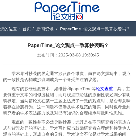
您的位置：
首页
/
新闻资讯
/
PaperTime_论文观点一致算抄袭吗？
PaperTime_论文观点一致算抄袭吗？
发布时间：2025-03-08 19:30:45
学术界对抄袭的界定通常涉及多个维度，而在论文撰写中，观点
的一致性是否构成抄袭则成为一个备受关注的议题。
现有的抄袭检测技术，如维普和paperTime等
论文查重
工具，主
要侧重于文本的相似度检测，而对观点或论述的原创性表述则少有明
确界定。当两篇论文在某一主题上达成了一致的观点时，是否即意味
着存在抄袭行为。这一问题不仅涉及学术规范的落实，同时也考量到
研究者的学术表达能力以及对已有知识的合理继承与批判性思维。
观点的一致性并不必然导致抄袭，尤其是在不同研究者的表达方
式与背景差异的基础上。学术写作应当鼓励研究者在理解和接受他人
观点的基础上，形成自身的见解。学术论文不仅是对学术成果的阐