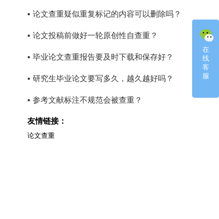
▪
论文查重疑似重复标记的内容可以删除吗？
▪
论文投稿前做好一轮原创性自查重？
在
在
▪
毕业论文查重报告要及时下载和保存好？
线
线
客
客
服
服
▪
研究生毕业论文要写多久，越久越好吗？
▪
参考文献标注不规范会被查重？
友情链接：
论文查重