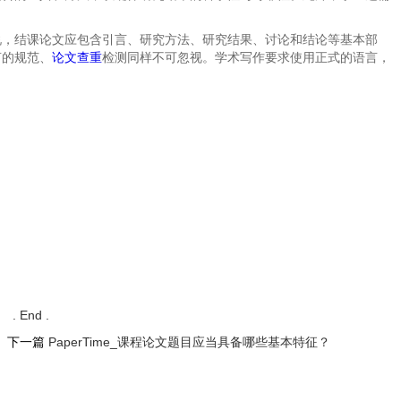
说，结课论文应包含引言、研究方法、研究结果、讨论和结论等基本部
言的规范、
论文查重
检测同样不可忽视。学术写作要求使用正式的语言，
. End .
下一篇
PaperTime_课程论文题目应当具备哪些基本特征？