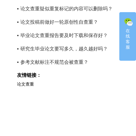
▪
论文查重疑似重复标记的内容可以删除吗？
▪
论文投稿前做好一轮原创性自查重？
在
在
▪
毕业论文查重报告要及时下载和保存好？
线
线
客
客
服
服
▪
研究生毕业论文要写多久，越久越好吗？
▪
参考文献标注不规范会被查重？
友情链接：
论文查重