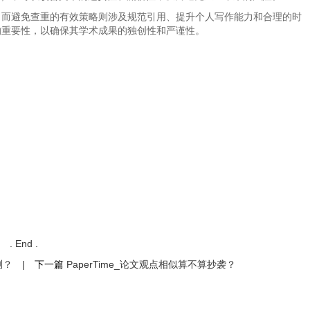
，而避免查重的有效策略则涉及规范引用、提升个人写作能力和合理的时
的重要性，以确保其学术成果的独创性和严谨性。
. End .
测？
|
下一篇
PaperTime_论文观点相似算不算抄袭？