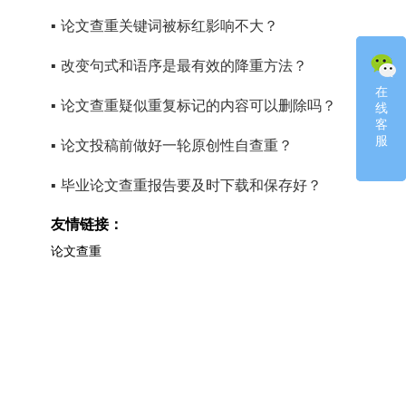
▪
论文查重关键词被标红影响不大？
▪
改变句式和语序是最有效的降重方法？
在
在
▪
论文查重疑似重复标记的内容可以删除吗？
线
线
客
客
服
服
▪
论文投稿前做好一轮原创性自查重？
▪
毕业论文查重报告要及时下载和保存好？
友情链接：
论文查重