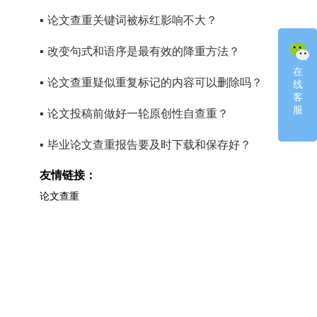
▪
论文查重关键词被标红影响不大？
▪
改变句式和语序是最有效的降重方法？
在
在
▪
论文查重疑似重复标记的内容可以删除吗？
线
线
客
客
服
服
▪
论文投稿前做好一轮原创性自查重？
▪
毕业论文查重报告要及时下载和保存好？
友情链接：
论文查重