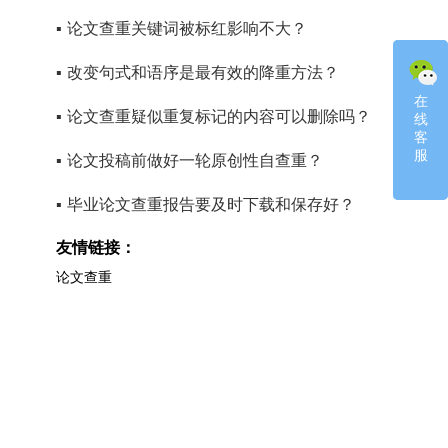
▪
论文查重关键词被标红影响不大？
▪
改变句式和语序是最有效的降重方法？
在
在
▪
论文查重疑似重复标记的内容可以删除吗？
线
线
客
客
服
服
▪
论文投稿前做好一轮原创性自查重？
▪
毕业论文查重报告要及时下载和保存好？
友情链接：
论文查重