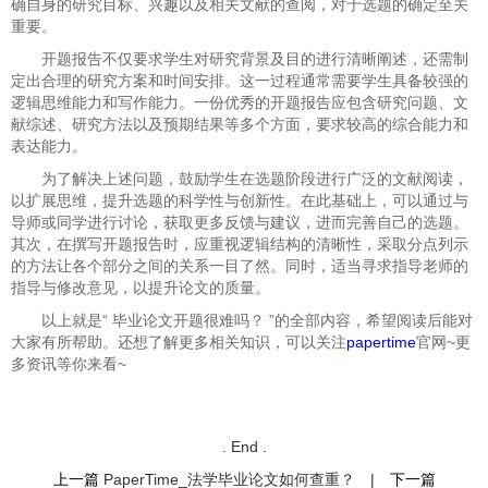
确自身的研究目标、兴趣以及相关文献的查阅，对于选题的确定至关
重要。
开题报告不仅要求学生对研究背景及目的进行清晰阐述，还需制
定出合理的研究方案和时间安排。这一过程通常需要学生具备较强的
逻辑思维能力和写作能力。一份优秀的开题报告应包含研究问题、文
献综述、研究方法以及预期结果等多个方面，要求较高的综合能力和
表达能力。
为了解决上述问题，鼓励学生在选题阶段进行广泛的文献阅读，
以扩展思维，提升选题的科学性与创新性。在此基础上，可以通过与
导师或同学进行讨论，获取更多反馈与建议，进而完善自己的选题。
其次，在撰写开题报告时，应重视逻辑结构的清晰性，采取分点列示
的方法让各个部分之间的关系一目了然。同时，适当寻求指导老师的
指导与修改意见，以提升论文的质量。
以上就是“
毕业论文开题很难吗？ ”的全部内容，希望阅读后能对
大家有所帮助。还想了解更多相关知识，可以关注
papertime
官网~更
多资讯等你来看~
. End .
上一篇
PaperTime_法学毕业论文如何查重？
|
下一篇