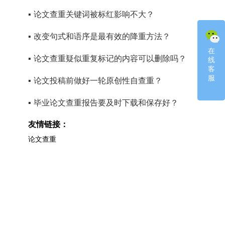
▪
论文查重关键词被标红影响不大？
▪
改变句式和语序是最有效的降重方法？
在
在
▪
论文查重疑似重复标记的内容可以删除吗？
线
线
客
客
服
服
▪
论文投稿前做好一轮原创性自查重？
▪
毕业论文查重报告要及时下载和保存好？
友情链接：
论文查重