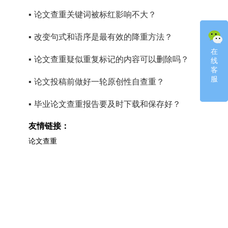
▪
论文查重关键词被标红影响不大？
▪
改变句式和语序是最有效的降重方法？
在
在
▪
论文查重疑似重复标记的内容可以删除吗？
线
线
客
客
服
服
▪
论文投稿前做好一轮原创性自查重？
▪
毕业论文查重报告要及时下载和保存好？
友情链接：
论文查重