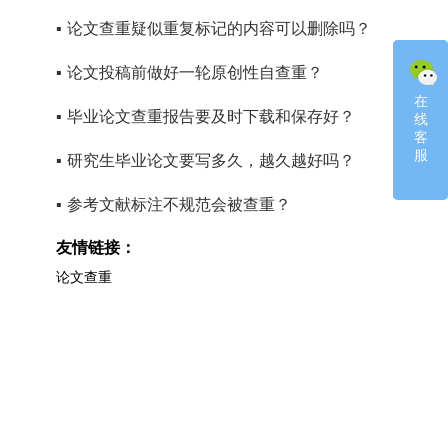
▪
论文查重疑似重复标记的内容可以删除吗？
▪
论文投稿前做好一轮原创性自查重？
在
在
▪
毕业论文查重报告要及时下载和保存好？
线
线
客
客
服
服
▪
研究生毕业论文要写多久，越久越好吗？
▪
参考文献标注不规范会被查重？
友情链接：
论文查重