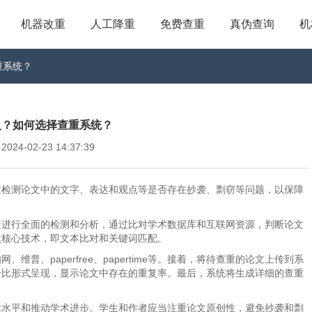
机器改重
人工降重
免费查重
真伪查询
机
重系统？
义？如何选择查重系统？
4-02-23 14:37:39
过检测论文中的文字、表达和观点等是否存在抄袭、剽窃等问题，以保障
文进行全面的检测和分析，通过比对学术数据库和互联网资源，判断论文
大核心技术，即文本比对和关键词匹配。
普、paperfree、papertime等。接着，将待查重的论文上传到系
分比形式呈现，显示论文中存在的重复率。最后，系统将生成详细的查重
术水平和推动学术进步。学生和作者应当注重论文原创性，避免抄袭和剽