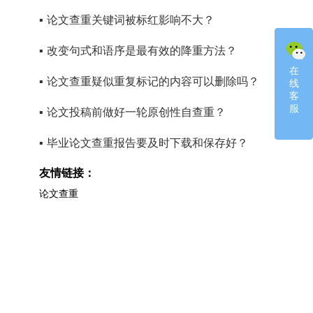
▪
论文查重关键词被标红影响不大？
▪
改变句式和语序是最有效的降重方法？
在
在
▪
论文查重疑似重复标记的内容可以删除吗？
线
线
客
客
服
服
▪
论文投稿前做好一轮原创性自查重？
▪
毕业论文查重报告要及时下载和保存好？
友情链接：
论文查重