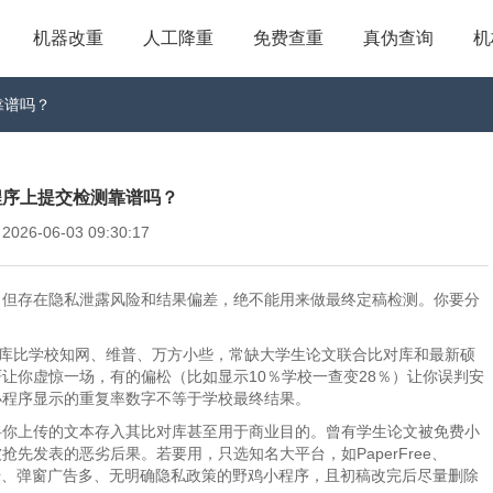
机器改重
人工降重
免费查重
真伪查询
机
靠谱吗？
程序上提交检测靠谱吗？
6-06-03 09:30:17
，但存在隐私泄露风险和结果偏差，绝不能用来做最终定稿检测。你要分
数据库比学校知网、维普、万方小些，常缺大学生论文联合比对库和最新硕
让你虚惊一场，有的偏松（比如显示10％学校一查变28％）让你误判安
小程序显示的重复率数字不等于学校最终结果。
将你上传的文本存入其比对库甚至用于商业目的。曾有学生论文被免费小
先发表的恶劣后果。若要用，只选知名大平台，如PaperFree、
一堆号、弹窗广告多、无明确隐私政策的野鸡小程序，且初稿改完后尽量删除