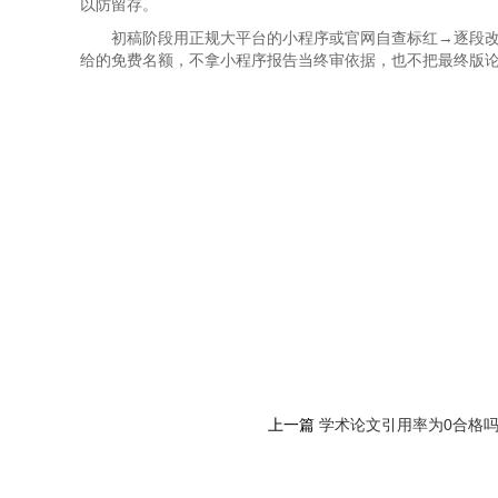
以防留存。
初稿阶段用正规大平台的小程序或官网自查标红→逐段
给的免费名额，不拿小程序报告当终审依据，也不把最终版
上一篇
学术论文引用率为0合格