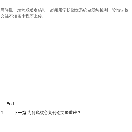
改写降重→定稿或近定稿时，必须用学校指定系统做最终检测，珍惜学校
论文往不知名小程序上传。
. End .
吗？
|
下一篇
为何说核心期刊论文降重难？