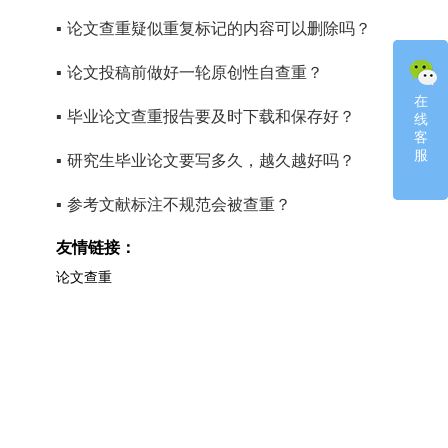
▪
论文查重疑似重复标记的内容可以删除吗？
▪
论文投稿前做好一轮原创性自查重？
在
在
▪
毕业论文查重报告要及时下载和保存好？
线
线
客
客
服
服
▪
研究生毕业论文要写多久，越久越好吗？
▪
参考文献标注不规范会被查重？
友情链接：
论文查重