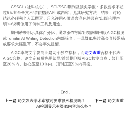
CSSCI（社科核心）、SCI/SSCI期刊及顶尖学报：多数要求不超
过5％甚至全文不得有整段AI生成内容，尤其研究方法、结果、讨论、
结论必须完全人工撰写，只允许用AI做语言润色并须在“出版伦理声
明”中说明使用了何种工具及用途。
期刊若未明示具体百分比，通常会在初审用知网期刊版AIGC检测
或Turnitin AI Writing Detection内部筛查，一旦疑似率过高会直接退稿
或要求大幅重写，不会事先提醒。
AIGC率与文字复制比是两个独立指标，而
论文查重
合格不代表
AIGC合格。论文定稿后先用知网/维普期刊版AIGC检测自查，普刊压
至20％内、核心压至10％内、顶刊压至5％内再投。
. End .
上一篇
论文发表学术审核时要求做AI检测吗？
|
下一篇
论文查重
AI检测显示有疑似内容怎么办？